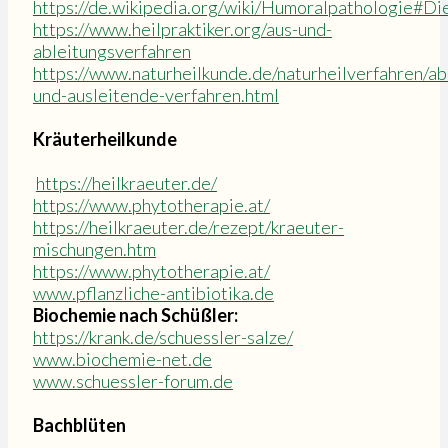
https://de.wikipedia.org/wiki/Humoralpathologie#Di
https://www.heilpraktiker.org/aus-und-
ableitungsverfahren
https://www.naturheilkunde.de/naturheilverfahren/ab
und-ausleitende-verfahren.html
Kräuterheilkunde
https://heilkraeuter.de/
https://www.phytotherapie.at/
https://heilkraeuter.de/rezept/kraeuter-
mischungen.htm
https://www.phytotherapie.at/
www.pflanzliche-antibiotika.de
Biochemie nach Schüßler:
https://krank.de/schuessler-salze/
www.biochemie-net.de
www.schuessler-forum.de
Bachblüten