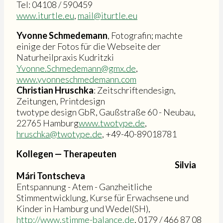
Tel: 04108 / 590459
www.iturtle.eu
,
mail@iturtle.eu
Yvonne Schmedemann
, Fotografin; machte
einige der Fotos für die Webseite der
Naturheilpraxis Kudritzki
Yvonne.Schmedemann@gmx.de
,
www.yvonneschmedemann.com
Christian Hruschka
: Zeitschriftendesign,
Zeitungen, Printdesign
twotype design GbR, Gaußstraße 60 - Neubau,
22765 Hamburg
www.twotype.de
,
hruschka@twotype.de
, +49-40-89018781
Kollegen — Therapeuten
Silvia
Mári Tontscheva
Entspannung - Atem - Ganzheitliche
Stimmentwicklung, Kurse für Erwachsene und
Kinder in Hamburg und Wedel(SH),
http://www.stimme-balance.de
, 0179 / 466 87 08